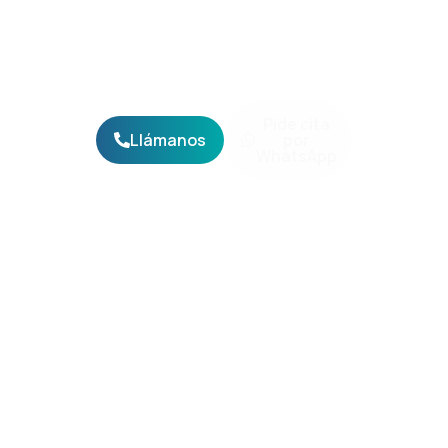
25 años cuidando de tu perro o tu gato con criterio,
cercanía y un equipo multidisciplinar que está donde
tiene que estar: a su lado.
Pide cita
Llámanos
por
WhatsApp