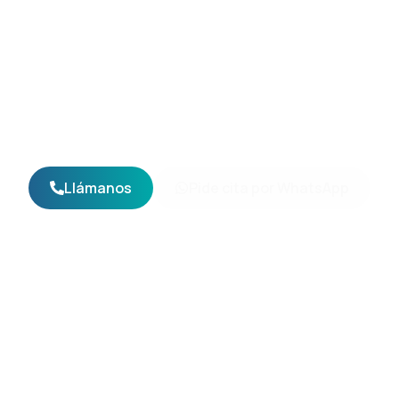
Ciudad Lineal
25 años cuidando de tu perro o tu gato con cri
equipo multidisciplinar que está donde tiene q
Llámanos
Pide cita por WhatsApp