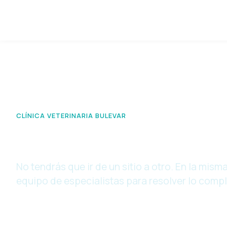
CLÍNICA VETERINARIA BULEVAR
Servicios Vet
No tendrás que ir de un sitio a otro. En la mis
equipo de especialistas para resolver lo compl