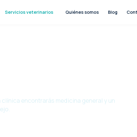
Servicios veterinarios
Quiénes somos
Blog
Con
erinarios
ma clínica encontrarás medicina general y un
ejo.